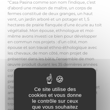
"Casa Pasina comme son nom l’indique, c’est
d’abord une maison de maître, un corps de
fermes constitué de deux granges, un haut
vent, un jardin arboré et un potager et 1, 5
hectares de prairie flanquée d’une écurie au toit
végétalisé. Mon épouse, ethnologue et moi-
même avons investi ce bien pour développer
en commun nos projets : d’un côté, mon
épouse et son travail ethno-éthologique avec
les chevaux, de mon côté, mon projet de
présenter dans les bâtis, l’ensemble de mon
œuvre produit durant les 35 dernières années
comme ma conception de l’espace global qui
est à la fois, lieu de vie, de travail, de
présentation et de relations sociales.
Dans cet espace que nous avons transformé et
Ce site utilise des
aménagé par nous-même essentiellement et
cookies et vous donne
avec des matériaux de récupération, nous
le contrôle sur ceux
trouvons des œuvres à contempler, des
que vous souhaitez
espaces et des outils pour créer, des