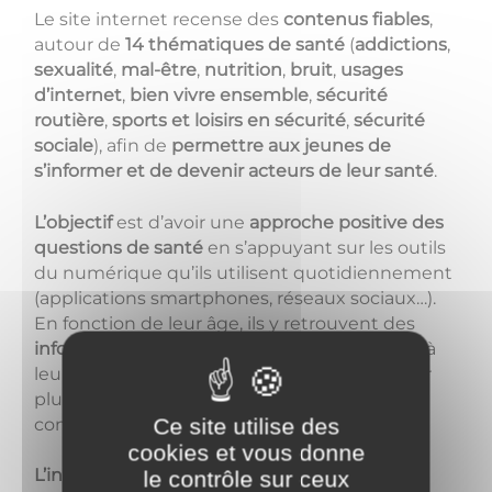
Le site internet recense des
contenus fiables
,
autour de
14 thématiques de santé
(
addictions
,
sexualité
,
mal-être
,
nutrition
,
bruit
,
usages
d’internet
,
bien vivre ensemble
,
sécurité
routière
,
sports et loisirs en sécurité
,
sécurité
sociale
), afin de
permettre aux jeunes de
s’informer et de
devenir acteurs de leur santé
.
L’objectif
est d’avoir une
approche positive des
questions de santé
en s’appuyant sur les outils
du numérique qu’ils utilisent quotidiennement
(applications smartphones, réseaux sociaux…).
En fonction de leur âge, ils y retrouvent des
informations validées et vérifiées
répondant à
leurs interrogations, des ressources pour aller
plus loin, échanger ou tester leurs
Ce site utilise des
connaissances.
cookies et vous donne
L’intérêt de ce site
est également de pouvoir
le contrôle sur ceux