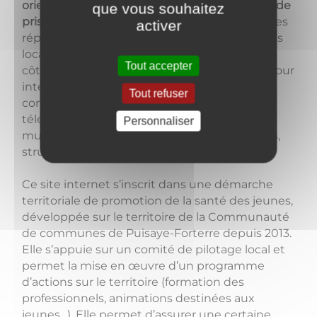
orienter les jeunes vers des lieux d’accueil et de
que vous souhaitez
prise en charge
, à travers une base de données
activer
répertoriant plusieurs centaines de structures
locales.
Les professionnels peuvent, de leur
Tout accepter
côté, y trouver une sélection de ressources pour
intervenir auprès des jeunes : éléments de
Tout refuser
contexte, outils d’intervention, documents à
télécharger, sites de référence, supports
Personnaliser
multimédia, exemples de stratégies efficaces,
structures locales.
Ce site internet s’inscrit dans une
démarche
territoriale
de promotion de la santé des jeunes,
développée sur le territoire de la Communauté
de communes de Puisaye-Forterre depuis 2013.
Elle s’appuie sur un comité de pilotage local et
permet la mise en œuvre d’un programme
d’actions sur le territoire (formation des
professionnels, animations destinées aux
jeunes…). Elle permet d’assurer une certaine